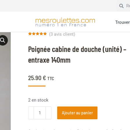
Trouver 
(
3
avis client)
Noté
3
5.00
sur 5 basé
Poignée cabine de douche (unité) –
sur
notations
client
entraxe 140mm
25.90
€
TTC
2 en stock
Ajouter au panier