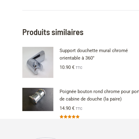
Produits similaires
Support douchette mural chromé
orientable à 360°
10.90
€
TTC
Poignée bouton rond chrome pour por
de cabine de douche (la paire)
14.90
€
TTC
Note
5.00
sur 5