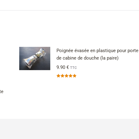
Poignée évasée en plastique pour porte
de cabine de douche (la paire)
9.90
€
TTC
Note
5.00
sur 5
te