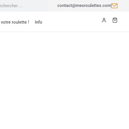
contact@mesroulettes.com
votre roulette !
Info