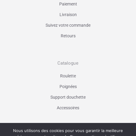
Paiement
Livraison
Suivez votre commande
Retours
Catalogue
Roulette
Poignées
Support douchette
Accessoires
Nous utilisons des cookies pour vous garantir la meilleure
Vaniseo - votre agence web à Marseille -