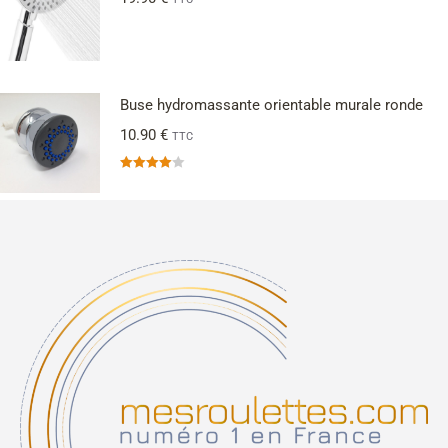
Buse hydromassante orientable murale ronde
10.90
€
TTC
Note
4.00
sur 5