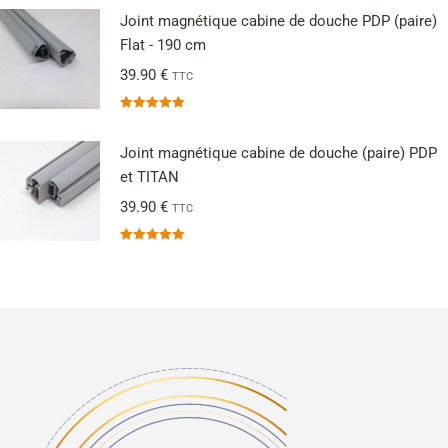
Joint magnétique cabine de douche PDP (paire)
Flat - 190 cm
39.90
€
TTC
Note
5.00
sur 5
Joint magnétique cabine de douche (paire) PDP
et TITAN
39.90
€
TTC
Note
5.00
sur 5