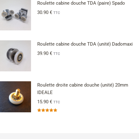
Roulette cabine douche TDA (paire) Spado
30.90
€
TTC
Roulette cabine douche TDA (unité) Dadomaxi
39.90
€
TTC
Roulette droite cabine douche (unité) 20mm
IDEALE
15.90
€
TTC
Note
5.00
sur 5