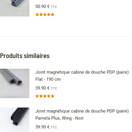
50.90
€
TTC
Note
5.00
sur 5
Produits similaires
Joint magnétique cabine de douche PDP (paire)
Flat - 190 cm
39.90
€
TTC
Note
5.00
sur 5
Joint magnétique cabine de douche PDP (paire)
Pamela Plus, Wing - Noir
39.90
€
TTC