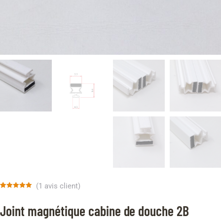
(
1
avis client)
Noté
1
5.00
sur 5 basé
Joint magnétique cabine de douche 2B
sur
notation
client