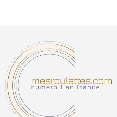
Note
5.00
sur 5