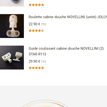
Note
5.00
sur 5
Roulette cabine douche NOVELLINI (unité) JOLLY
22.90
€
TTC
Note
4.50
sur 5
Guide coulissant cabine douche NOVELLINI (2)
STAR R113
29.90
€
TTC
Note
5.00
sur 5