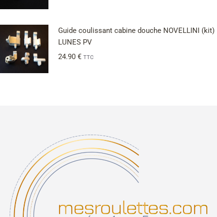
Note
5.00
sur 5
Guide coulissant cabine douche NOVELLINI (kit)
LUNES PV
24.90
€
TTC