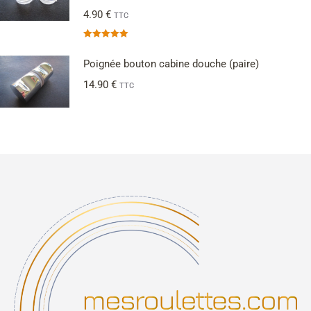
4.90
€
TTC
Note
5.00
sur 5
Poignée bouton cabine douche (paire)
14.90
€
TTC