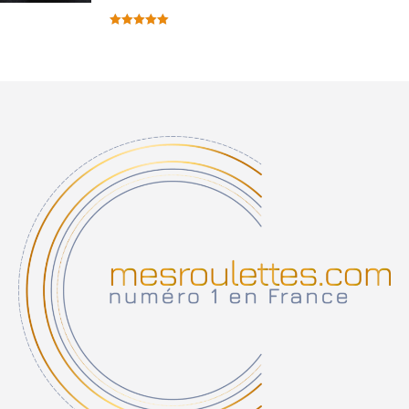
Note
5.00
sur 5