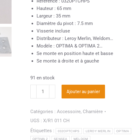
Référence : 032OPTCHPS
Hauteur : 65 mm
Largeur : 35 mm
Diamètre du pivot : 7.5 mm
Visserie incluse
Distributeur : Leroy Merlin, Weldom…
Modèle : OPTIMA & OPTIMA 2…
Se monte en position haute et basse
Se monte à droite et à gauche
91 en stock
Ajouter au panier
Catégories :
Accessoire
,
Charnière
UGS :
X/R1 011 CH
Étiquettes :
032OPTCHPS
LEROY MERLIN
OPTIMA
OPTIMA 2
SENSEA
WELDOM