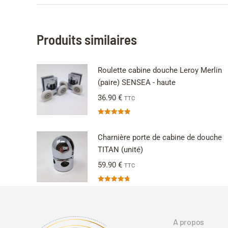
Produits similaires
Roulette cabine douche Leroy Merlin
(paire) SENSEA - haute
36.90
€
TTC
Note
4.94
sur 5
Charnière porte de cabine de douche
TITAN (unité)
59.90
€
TTC
Note
4.71
sur 5
A propos