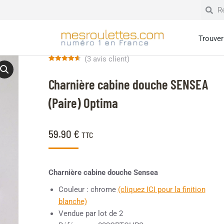
Trouver 
(
3
avis client)
Noté
3
4.67
sur 5
Charnière cabine douche SENSEA
basé sur
notations
client
(Paire) Optima
59.90
€
TTC
Charnière cabine douche Sensea
Couleur : chrome
(cliquez ICI pour la finition
blanche)
Vendue par lot de 2