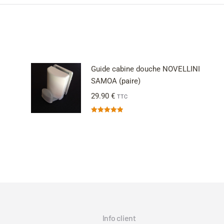
Guide cabine douche NOVELLINI
SAMOA (paire)
29.90
€
TTC
Note
5.00
sur 5
Info client