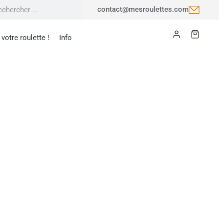
contact@mesroulettes.com
votre roulette !
Info