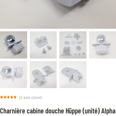
(
2
avis client)
Noté
2
5.00
sur 5 basé
Charnière cabine douche Hüppe (unité) Alpha
sur
notations