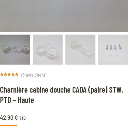
(
9
avis client)
Noté
9
5.00
sur 5 basé
Charnière cabine douche CADA (paire) STW,
sur
notations
client
PTD – Haute
42.90
€
TTC