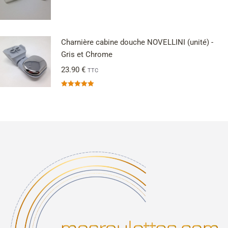
Charnière cabine douche NOVELLINI (unité) -
Gris et Chrome
23.90
€
TTC
Note
5.00
sur 5