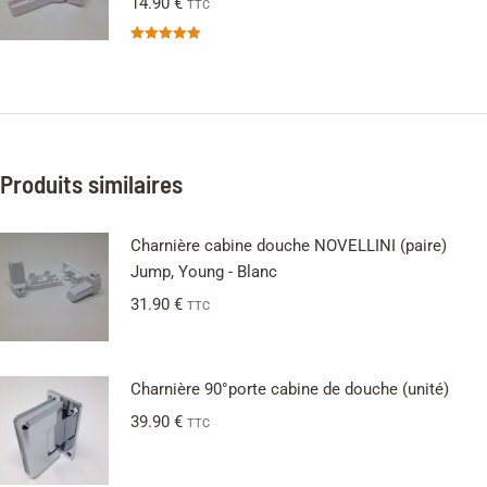
14.90
€
TTC
Note
5.00
sur 5
Produits similaires
Charnière cabine douche NOVELLINI (paire)
Jump, Young - Blanc
31.90
€
TTC
Charnière 90°porte cabine de douche (unité)
39.90
€
TTC