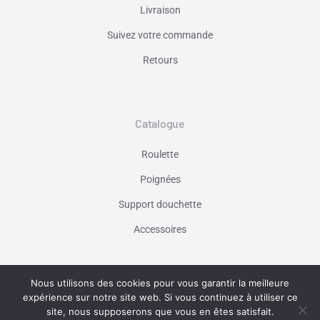
Livraison
Suivez votre commande
Retours
Catalogue
Roulette
Poignées
Support douchette
Accessoires
Nous utilisons des cookies pour vous garantir la meilleure
Vaniseo - votre agence web à Marseille -
expérience sur notre site web. Si vous continuez à utiliser ce
En savoir plus
site, nous supposerons que vous en êtes satisfait.