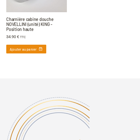
Charnière cabine douche
NOVELLINI (unité) KING -
Position haute
34.90
€
TTC
Ajouter au panier