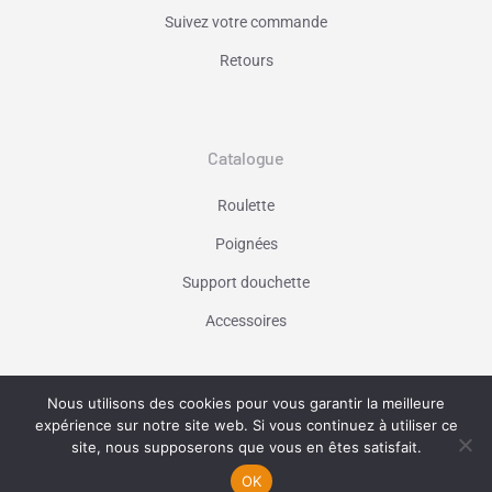
Suivez votre commande
Retours
Catalogue
Roulette
Poignées
Support douchette
Accessoires
Nous utilisons des cookies pour vous garantir la meilleure
Vaniseo - votre agence web à Marseille -
expérience sur notre site web. Si vous continuez à utiliser ce
En savoir plus
site, nous supposerons que vous en êtes satisfait.
OK