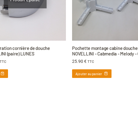
aration cornière de douche
Pochette montage cabine douche
NI (paire) LUNES
NOVELLINI - Cabmedia - Melody -
25.90
€
TTC
TTC
Ajouter au panier