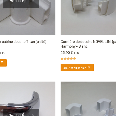
Produit Épuisé
 cabine douche Titan (unité)
Cornière de douche NOVELLINI (pa
Harmony - Blanc
25.90
€
TTC
TTC
Note
5.00
sur 5
Ajouter au panier
Produit Épuisé