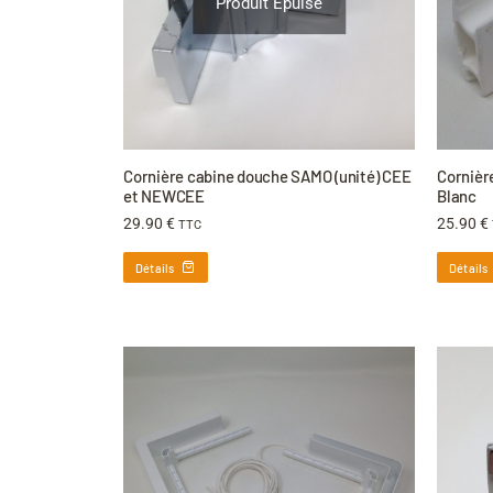
Produit Épuisé
Cornière cabine douche SAMO (unité) CEE
Cornière
et NEWCEE
Blanc
29.90
€
25.90
€
TTC
Détails
Détails