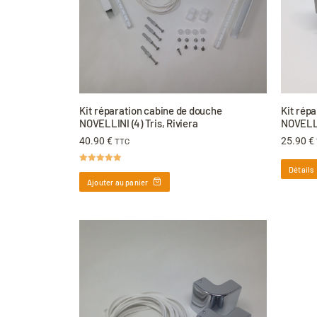
Kit réparation cabine de douche
Kit rép
NOVELLINI (4) Tris, Riviera
NOVELLI
40.90
€
25.90
€
TTC
Détails
Note
5.00
sur 5
Ajouter au panier