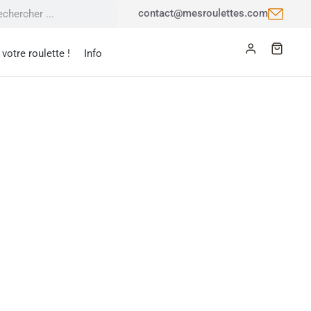
contact@mesroulettes.com
votre roulette !
Info