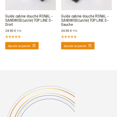
Guide cabine douche RONAL -
Guide cabine douche RONAL -
SANSWISS (unité) TOP LINE S -
SANSWISS (unité) TOP LINE S -
Droit
Gauche
24.90
€
24.90
€
TTC
TTC
Note
5.00
Note
5.00
sur 5
sur 5
Ajouter au panier
Ajouter au panier