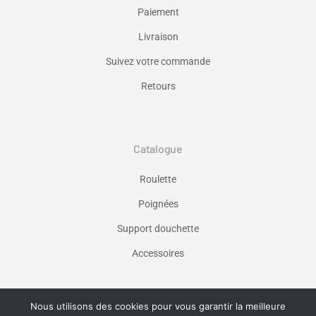
Paiement
Livraison
Suivez votre commande
Retours
Catalogue
Roulette
Poignées
Support douchette
Accessoires
Nous utilisons des cookies pour vous garantir la meilleure
Vaniseo - votre agence web à Marseille -