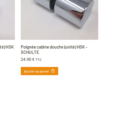
ité) HSK
Poignée cabine douche (unité) HSK -
SCHULTE
24.90
€
TTC
Ajouter au panier