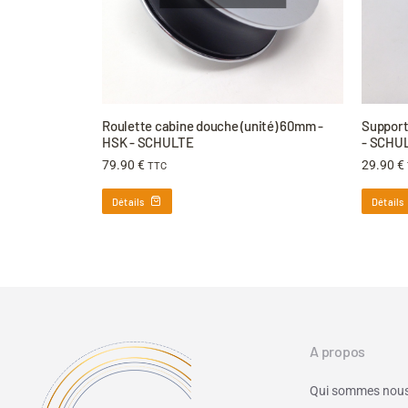
Roulette cabine douche (unité) 60mm -
Support 
HSK - SCHULTE
- SCHU
79.90
€
29.90
€
TTC
Détails
Détails
A propos
Qui sommes nous