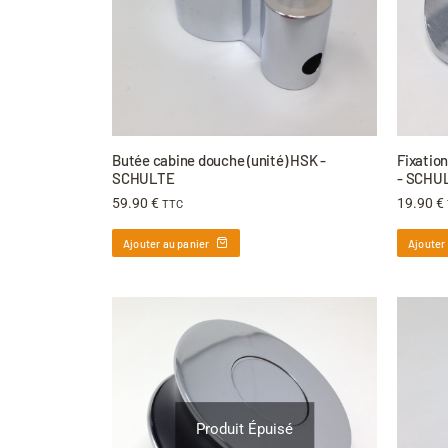
Butée cabine douche (unité) HSK -
Fixation
SCHULTE
- SCHU
59.90
€
19.90
€
TTC
Ajouter au panier
Ajouter
Produit Épuisé