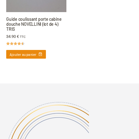
Guide coulissant porte cabine
douche NOVELLINI (lot de 4)
TRIS
34.90
€
TTC
Note
4.50
sur 5
Ajouter au panier