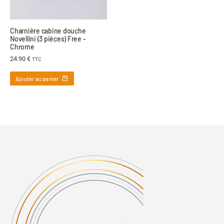
Charnière cabine douche
Novellini (3 pièces) Free -
Chrome
24.90
€
TTC
Ajouter au panier