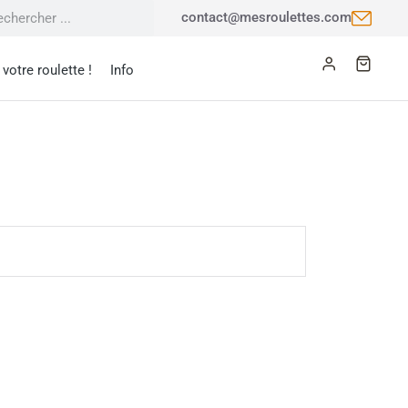
contact@mesroulettes.com
votre roulette !
Info