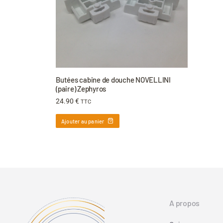
Butées cabine de douche NOVELLINI
(paire) Zephyros
24.90
€
TTC
Ajouter au panier
A propos