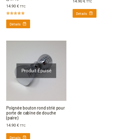
14.90
€
TTC
14.90
€
TTC
Détails
Note
5.00
sur 5
Détails
Produit Épuisé
Poignée bouton rond strié pour
porte de cabine de douche
(paire)
14.90
€
TTC
Détails