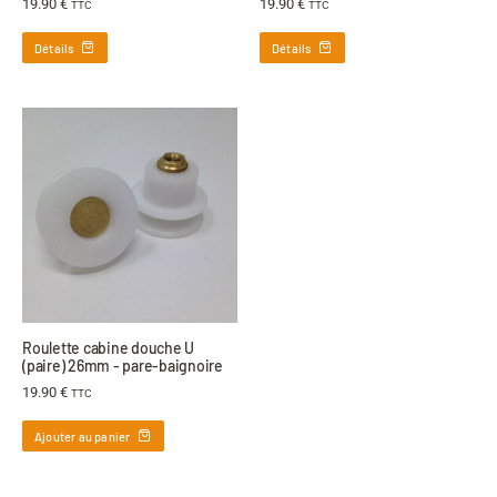
19.90
€
19.90
€
TTC
TTC
Détails
Détails
Roulette cabine douche U
(paire) 26mm - pare-baignoire
19.90
€
TTC
Ajouter au panier