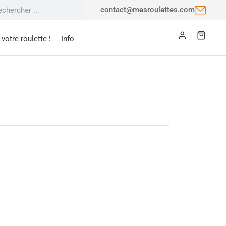
contact@mesroulettes.com
votre roulette !
Info