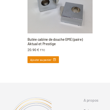
Butée cabine de douche GME (paire)
Aktual et Prestige
20.90
€
TTC
Ajouter au panier
A propos