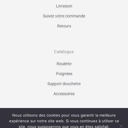
Livraison
Suivez votre commande
Retours
Catalogue
Roulette
Poignées
Support douchette
Accessoires
Nous utilisons des cookies pour vous garantir la meilleure
Vaniseo - votre agence web à Marseille -
expérience sur notre site web. Si vous continuez à utiliser ce
En savoir plus
site, nous supposerons que vous en êtes satisfait.