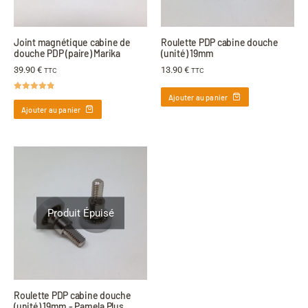
Joint magnétique cabine de
Roulette PDP cabine douche
douche PDP (paire) Marika
(unité) 19mm
39.90
€
13.90
€
TTC
TTC
Ajouter au panier
Note
4.80
sur 5
Ajouter au panier
Produit Épuisé
Roulette PDP cabine douche
(unité) 19mm - Pamela Plus