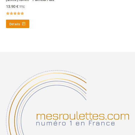
13.90
€
TTC
Note
5.00
sur 5
Détails