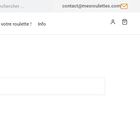
contact@mesroulettes.com
votre roulette !
Info