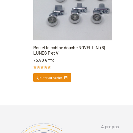
Roulette cabine douche NOVELLINI (6)
LUNES P et V
75.90
€
TTC
Note
5.00
sur 5
Ajouter au panier
A propos