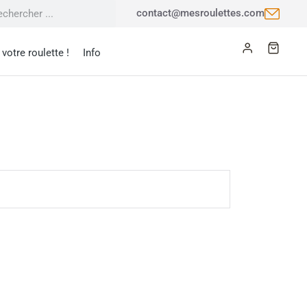
contact@mesroulettes.com
votre roulette !
Info