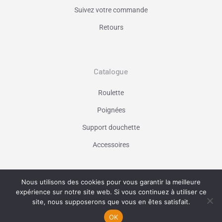
Suivez votre commande
Retours
Catalogue
Roulette
Poignées
Support douchette
Accessoires
Nous utilisons des cookies pour vous garantir la meilleure
Vaniseo - votre agence web à Marseille -
expérience sur notre site web. Si vous continuez à utiliser ce
En savoir plus
site, nous supposerons que vous en êtes satisfait.
OK