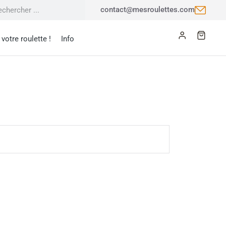
contact@mesroulettes.com
votre roulette !
Info