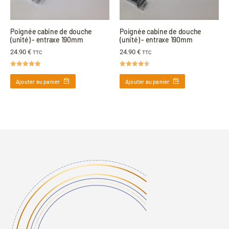
Poignée cabine de douche
Poignée cabine de douche
(unité) - entraxe 190mm
(unité) - entraxe 190mm
24.90
€
24.90
€
TTC
TTC
Note
5.00
Note
4.50
sur 5
sur 5
Ajouter au panier
Ajouter au panier