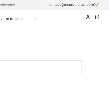
contact@mesroulettes.com
votre roulette !
Info