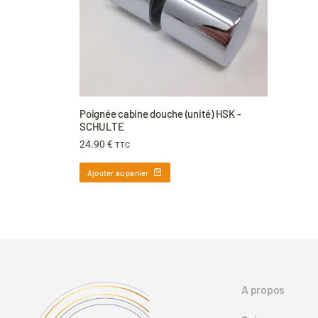
Poignée cabine douche (unité) HSK -
SCHULTE
24.90
€
TTC
Ajouter au panier
A propos