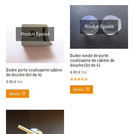
Produit Épuisé
Produit Épuisé
Butée ronde de porte
coulissante de cabine de
douche (lot de 4)
Butée porte coulissante cabine
4.90
€
TTC
de douche (lot de 4)
5.90
€
TTC
Note
5.00
sur 5
Détails
Détails