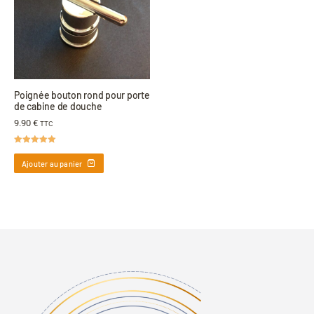
Poignée bouton rond pour porte
de cabine de douche
9.90
€
TTC
Note
5.00
sur 5
Ajouter au panier