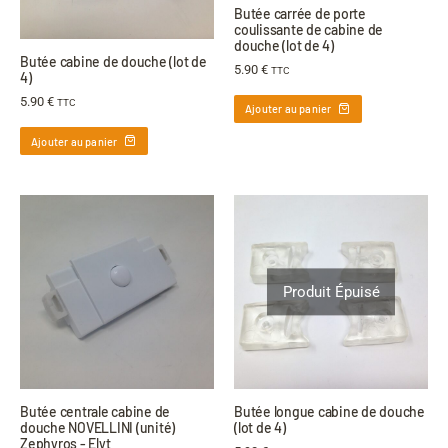
Butée carrée de porte
coulissante de cabine de
douche (lot de 4)
Butée cabine de douche (lot de
5.90
€
TTC
4)
5.90
€
TTC
Ajouter au panier
Ajouter au panier
Produit Épuisé
Butée centrale cabine de
Butée longue cabine de douche
douche NOVELLINI (unité)
(lot de 4)
Zephyros - Elyt