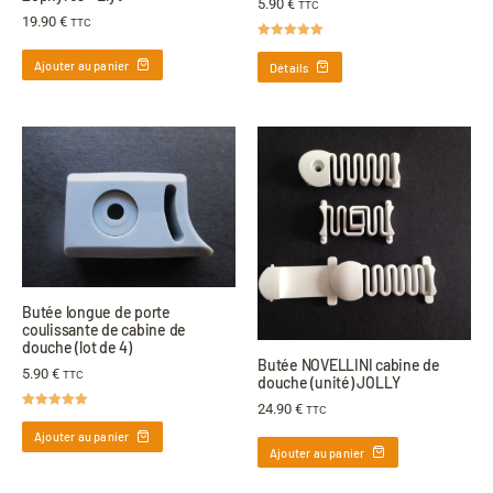
5.90
€
TTC
19.90
€
TTC
Note
5.00
sur 5
Ajouter au panier
Détails
Butée longue de porte
coulissante de cabine de
douche (lot de 4)
Butée NOVELLINI cabine de
5.90
€
TTC
douche (unité) JOLLY
24.90
€
TTC
Note
5.00
sur 5
Ajouter au panier
Ajouter au panier