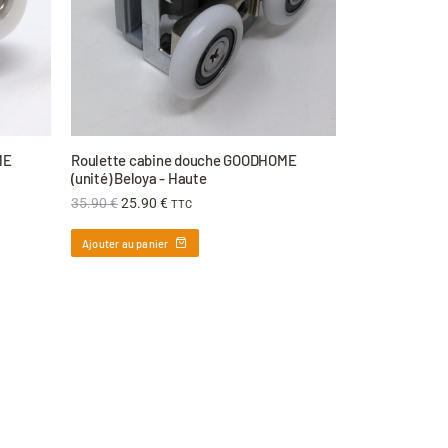
ME
Roulette cabine douche GOODHOME
(unité) Beloya - Haute
35.90
€
25.90
€
TTC
Ajouter au panier