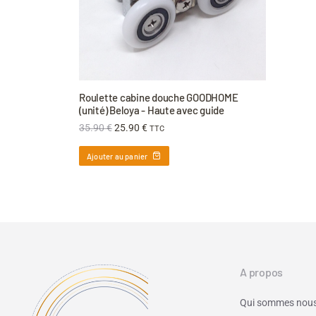
Roulette cabine douche GOODHOME
(unité) Beloya - Haute avec guide
35.90
€
25.90
€
TTC
Ajouter au panier
A propos
Qui sommes nous