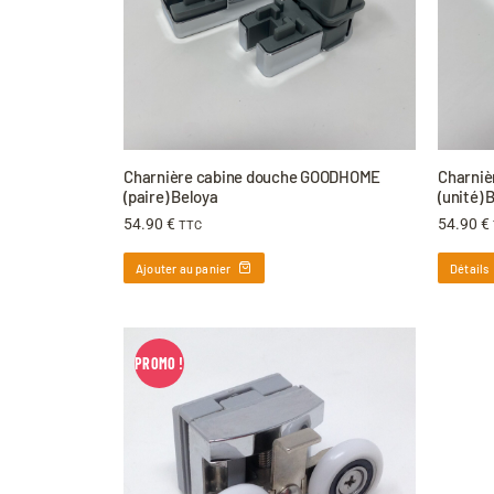
Charnière cabine douche GOODHOME
Charniè
(paire) Beloya
(unité) 
54.90
€
54.90
€
TTC
Ajouter au panier
Détails
PROMO !