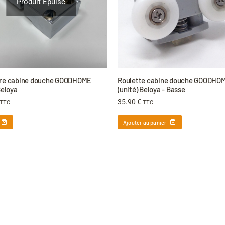
Produit Épuisé
re cabine douche GOODHOME
Roulette cabine douche GOODHO
Beloya
(unité) Beloya - Basse
35.90
€
TTC
TTC
Ajouter au panier