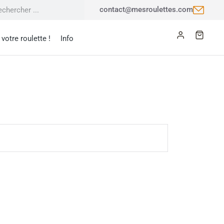
contact@mesroulettes.com
votre roulette !
Info