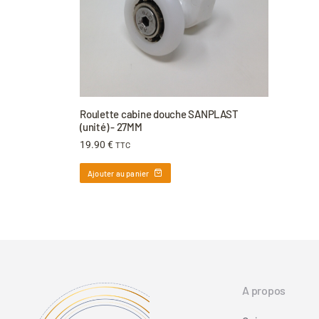
Roulette cabine douche SANPLAST
(unité) - 27MM
19.90
€
TTC
Ajouter au panier
A propos