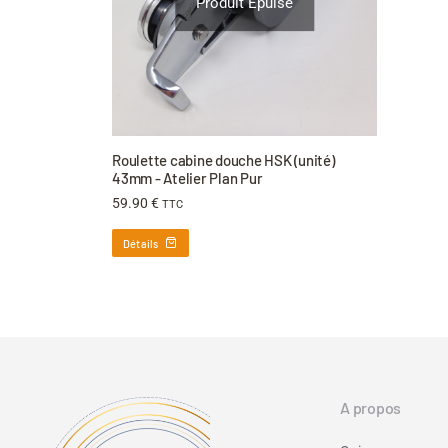
Produit Épuisé
Roulette cabine douche HSK (unité)
43mm - Atelier Plan Pur
59.90
€
TTC
Détails
A propos