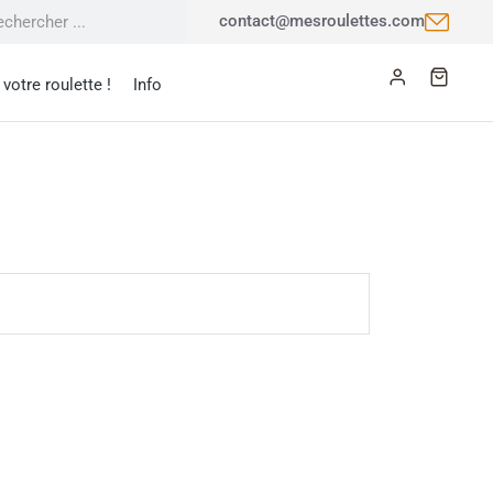
contact@mesroulettes.com
votre roulette !
Info