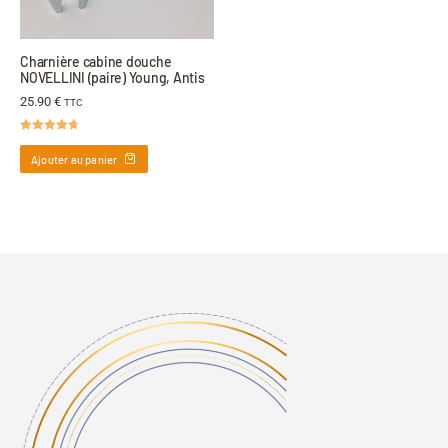
Charnière cabine douche
NOVELLINI (paire) Young, Antis
25.90
€
TTC
Note
4.67
sur 5
Ajouter au panier