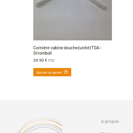
Cornière cabine douche (unité) TDA -
Stromboli
34.90
€
TTC
Ajouter au panier
A propos