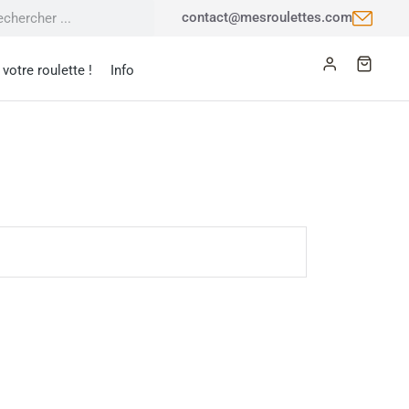
contact@mesroulettes.com
votre roulette !
Info