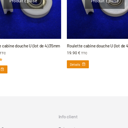
Produit Épuisé
Produit Épuisé
e cabine douche U (lot de 4) 35mm
Roulette cabine douche U (lot de
19.90
€
TTC
TTC
Détails
Info client