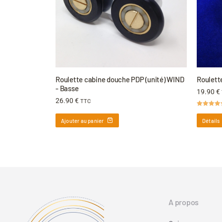
Roulette cabine douche PDP (unité) WIND
Roulett
- Basse
19.90
€
26.90
€
TTC
Note
5.00
sur 5
Ajouter au panier
Détails
A propos