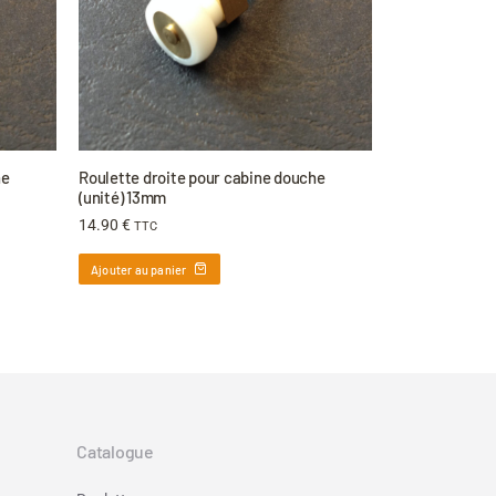
he
Roulette droite pour cabine douche
(unité) 13mm
14.90
€
TTC
Ajouter au panier
Catalogue