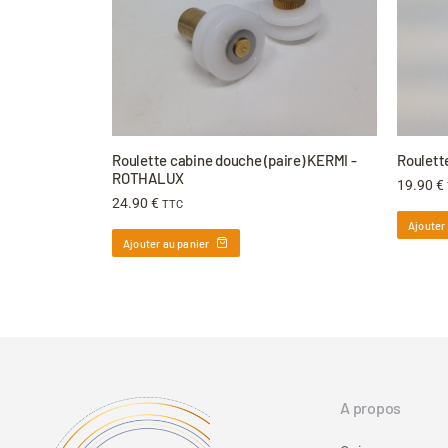
Roulette cabine douche (paire) KERMI -
Roulett
ROTHALUX
19.90
€
24.90
€
TTC
Ajouter
Ajouter au panier
A propos