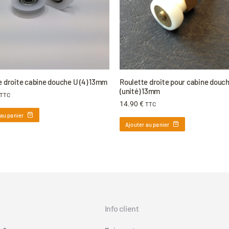
e droite cabine douche U (4) 13mm
Roulette droite pour cabine douc
(unité) 13mm
TTC
14.90
€
TTC
 au panier
Ajouter au panier
Info client