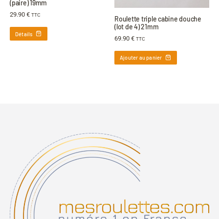
(paire) 19mm
29.90
€
TTC
Roulette triple cabine douche
(lot de 4) 21mm
Détails
69.90
€
TTC
Ajouter au panier