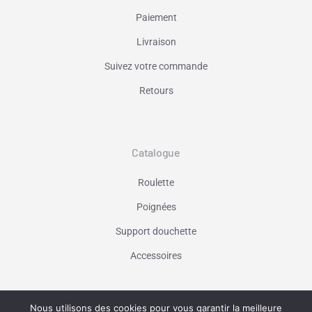
Paiement
Livraison
Suivez votre commande
Retours
Catalogue
Roulette
Poignées
Support douchette
Accessoires
Nous utilisons des cookies pour vous garantir la meilleure
Vaniseo - votre agence web à Marseille -