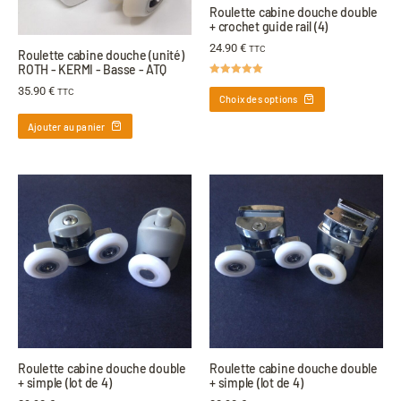
Roulette cabine douche double
+ crochet guide rail (4)
24.90
€
TTC
Roulette cabine douche (unité)
ROTH - KERMI - Basse - ATQ
Note
5.00
35.90
€
TTC
sur 5
Choix des options
Ajouter au panier
Roulette cabine douche double
Roulette cabine douche double
+ simple (lot de 4)
+ simple (lot de 4)