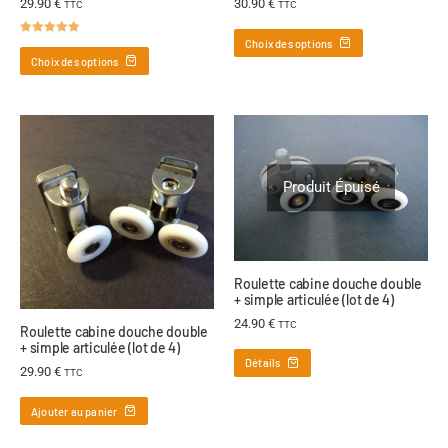
29.90
€
30.90
€
TTC
TTC
Choix des options
Note
5.00
sur 5
Choix des options
Produit Épuisé
Roulette cabine douche double
+ simple articulée (lot de 4)
24.90
€
TTC
Roulette cabine douche double
+ simple articulée (lot de 4)
Détails
29.90
€
TTC
Ajouter au panier