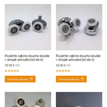
Roulette cabine douche double
Roulette cabine douche double
+ simple articulée (lot de 4)
+ simple articulée (lot de 4)
25.90
€
25.90
€
TTC
TTC
Note
4.75
Note
4.80
sur 5
sur 5
Choix des options
Choix des options